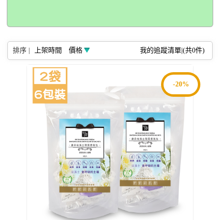
排序 |
上架時間
價格
我的追蹤清單|(共
0
件)
-20%