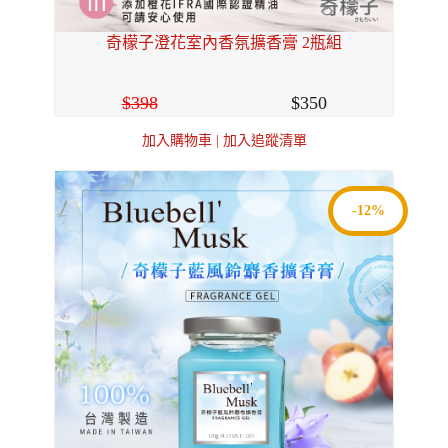
奇檬子澄花室內香氛擴香膏 2瓶組
398
350
加入購物車
|
加入追蹤清單
-12%