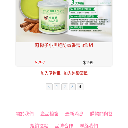
奇檬子小黑絕防蚊香膏 3盒組
297
199
加入購物車
|
加入追蹤清單
<
1
2
3
4
關於我們
產品櫥窗
最新消息
購物問與答
經銷據點
品牌合作
聯絡我們