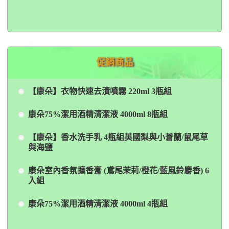
促銷商品
【康朵】衣物快速去漬噴霧 220ml 3瓶組
康朵75%潔用酒精清潔液 4000ml 8瓶組
【康朵】香水洗手乳 4瓶組英國梨與小蒼蘭/鼠尾草
與海鹽
康朵室內香氛擴香膏 (鳶尾茉莉/橙花/藍風鈴麝香) 6
入組
康朵75%潔用酒精清潔液 4000ml 4瓶組