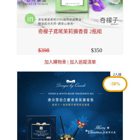
奇檬子鳶尾茉莉擴香膏 2瓶組
398
350
加入購物車
|
加入追蹤清單
-50%