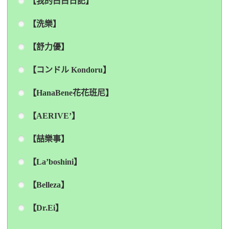
【我的白白日記】
【洗樂】
【舒力優】
【コンドル Kondoru】
【HanaBene花花班尼】
【AERIVE’】
【喆樂事】
【La’boshini】
【Belleza】
【Dr.Ei】