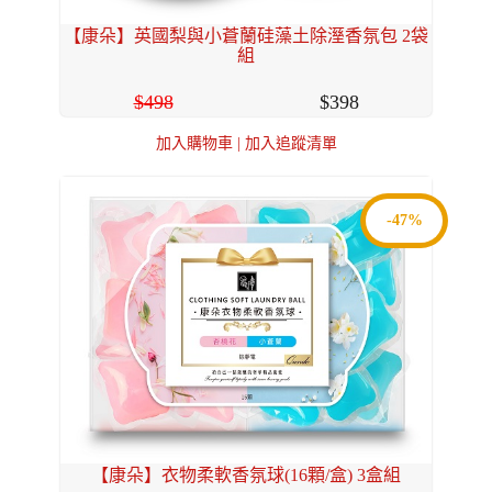
【康朵】英國梨與小蒼蘭硅藻土除溼香氛包 2袋
組
498
398
加入購物車
|
加入追蹤清單
-47%
【康朵】衣物柔軟香氛球(16顆/盒) 3盒組