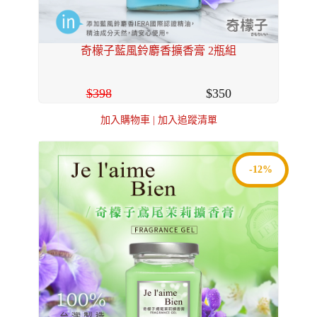
奇檬子藍風鈴麝香擴香膏 2瓶組
398
350
加入購物車
|
加入追蹤清單
-12%