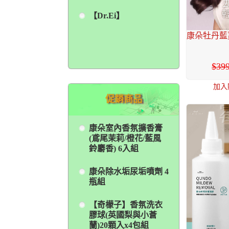
【Dr.Ei】
康朵牡丹藍薑
39
加入
促銷商品
康朵室內香氛擴香膏
(鳶尾茉莉/橙花/藍風
鈴麝香) 6入組
康朵除水垢尿垢噴劑 4
瓶組
【奇檬子】香氛洗衣
膠球(英國梨與小蒼
蘭)20顆入x4包組