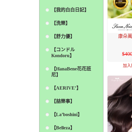
【我的白白日記】
【洗樂】
康朵萬
【舒力優】
【コンドル
40
Kondoru】
加入
【HanaBene花花班
尼】
【AERIVE’】
【喆樂事】
【La’boshini】
【Belleza】