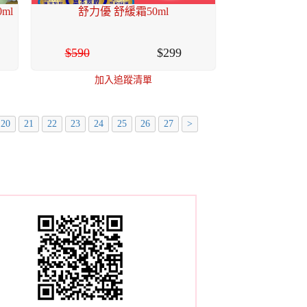
ml
舒力優 舒緩霜50ml
590
299
加入追蹤清單
20
21
22
23
24
25
26
27
>