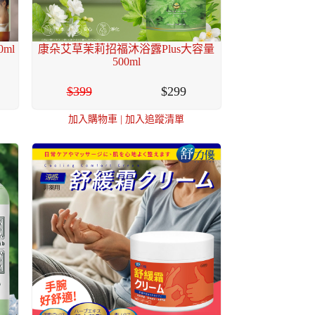
ml
康朵艾草茉莉招福沐浴露Plus大容量
500ml
399
299
加入購物車
|
加入追蹤清單