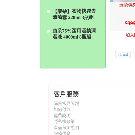
康朵強效
【康朵】衣物快速去
漬噴霧 220ml 3瓶組
39
康朵75%潔用酒精清
加入
潔液 4000ml 8瓶組
‹ First
客戶服務
購買常見問題
如何付費
運費說明
隱私權政策
產品保固說明
服務信息