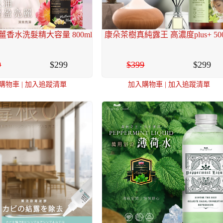
香水洗髮精大容量 800ml
康朵茶樹真純露王 高濃度plus+ 500
9
299
399
299
購物車
|
加入追蹤清單
加入購物車
|
加入追蹤清單