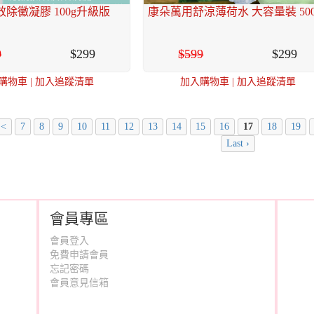
除黴凝膠 100g升級版
康朵萬用舒涼薄荷水 大容量裝 500
9
299
599
299
購物車
|
加入追蹤清單
加入購物車
|
加入追蹤清單
<
7
8
9
10
11
12
13
14
15
16
17
18
19
Last ›
會員專區
會員登入
免費申請會員
忘記密碼
會員意見信箱