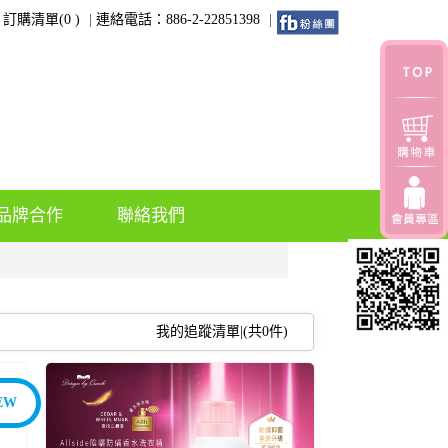
訂購清單(
0
)
連絡電話：886-2-22851398
品牌合作
聯絡我們
我的追蹤清單|(共
0
件)
EW