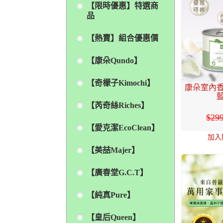
【限時優惠】特選商
品
【熱賣】組合優惠價
【康朵Qundo】
【奇檬子Kimochi】
康朵室內香
藍
【芮奇絲Riches】
29
【愛克潔EcoClean】
加入
【美喆Majer】
【廣春堂G.C.T】
【純真Pure】
【皇后Queen】