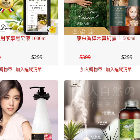
用家事黑皂液 1000ml
康朵香樟木真純露王 500ml
0
299
399
299
購物車
|
加入追蹤清單
加入購物車
|
加入追蹤清單