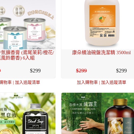
氛擴香膏 (鳶尾茉莉/橙花/
康朵橘油碗盤洗潔精 3500ml
風鈴麝香) 6入組
9
299
299
299
購物車
|
加入追蹤清單
加入購物車
|
加入追蹤清單