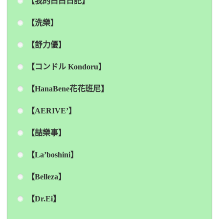
【我的白白日記】
【洗樂】
【舒力優】
【コンドル Kondoru】
【HanaBene花花班尼】
【AERIVE’】
【喆樂事】
【La’boshini】
【Belleza】
【Dr.Ei】