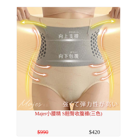
Majer小腰精 S翹臀收腹褲(三色)
990
420