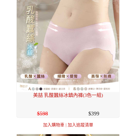
美喆 乳酸蠶絲冰鎮內褲(3色一組)
598
399
加入購物車
|
加入追蹤清單