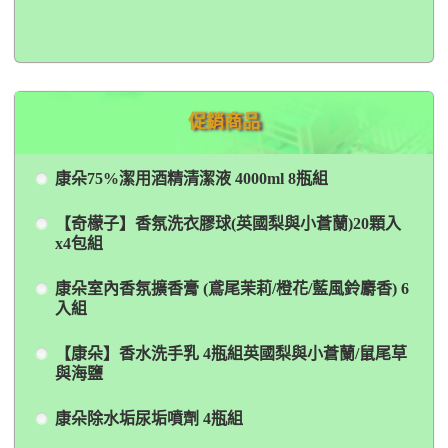
促銷商品
康朵75%潔用酒精清潔液 4000ml 8瓶組
【奇檬子】香氛洗衣膠球(英國梨與小蒼蘭)20顆入
x4包組
康朵室內香氛擴香膏 (鳶尾茉莉/橙花/藍風鈴麝香) 6
入組
【康朵】香水洗手乳 4瓶組英國梨與小蒼蘭/鼠尾草
與海鹽
康朵除水垢尿垢噴劑 4瓶組