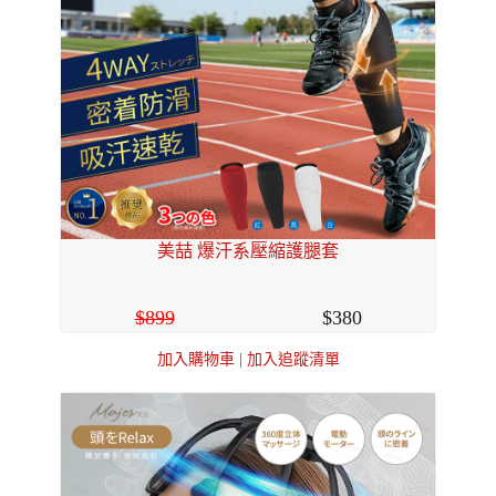
美喆 爆汗系壓縮護腿套
899
380
加入購物車
|
加入追蹤清單