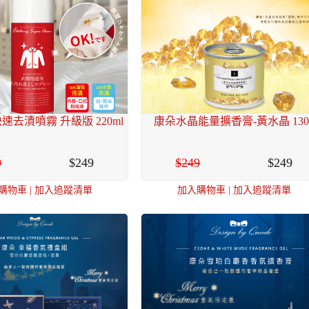
速去漬噴霧 升級版 220ml
康朵水晶能量擴香膏-黃水晶 130
9
249
249
249
購物車
|
加入追蹤清單
加入購物車
|
加入追蹤清單