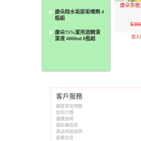
康朵茶樹尤
康朵除水垢尿垢噴劑 4
瓶組
39
康朵75%潔用酒精清
加入
潔液 4000ml 8瓶組
客戶服務
購買常見問題
如何付費
運費說明
隱私權政策
產品保固說明
服務信息