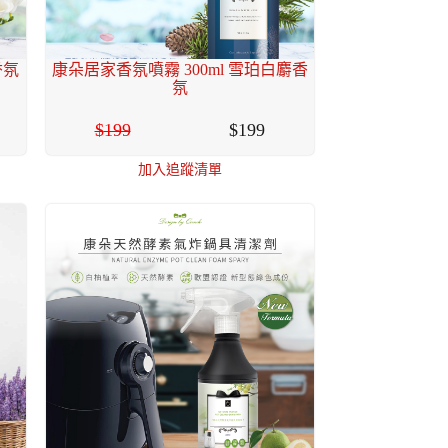
香氛
康朵居家香氛噴霧 300ml 雪珀白麝香
氛
199
199
加入追蹤清單