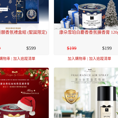
願香氛禮盒組 (聖誕限定)
康朵雪珀白麝香香氛擴香膏 120
9
599
199
199
購物車
|
加入追蹤清單
加入購物車
|
加入追蹤清單