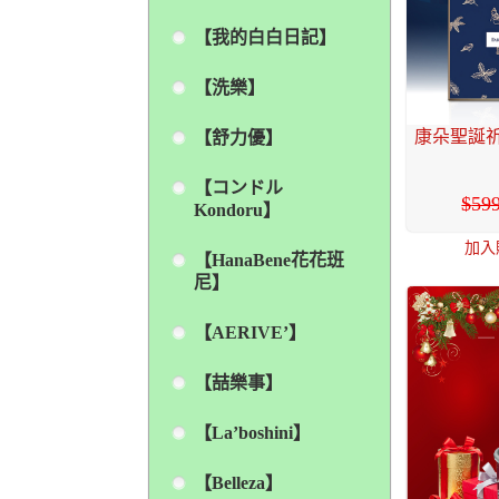
【我的白白日記】
【洗樂】
康朵聖誕祈
【舒力優】
【コンドル
59
Kondoru】
加入
【HanaBene花花班
尼】
【AERIVE’】
【喆樂事】
【La’boshini】
【Belleza】