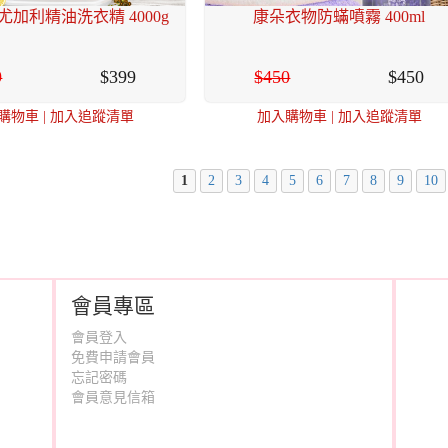
加利精油洗衣精 4000g
康朵衣物防蟎噴霧 400ml
9
399
450
450
購物車
|
加入追蹤清單
加入購物車
|
加入追蹤清單
1
2
3
4
5
6
7
8
9
10
會員專區
會員登入
免費申請會員
忘記密碼
會員意見信箱