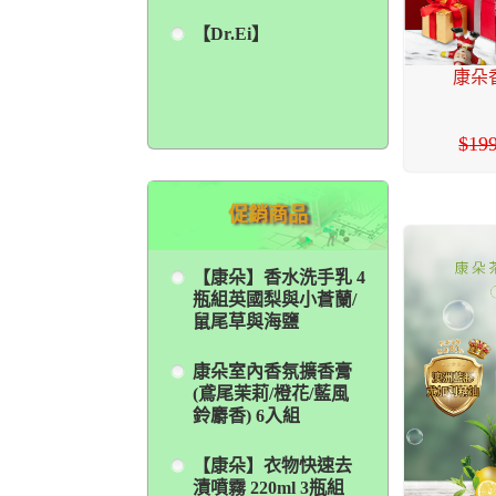
【Dr.Ei】
康朵香
19
促銷商品
【康朵】香水洗手乳 4
瓶組英國梨與小蒼蘭/
鼠尾草與海鹽
康朵室內香氛擴香膏
(鳶尾茉莉/橙花/藍風
鈴麝香) 6入組
【康朵】衣物快速去
漬噴霧 220ml 3瓶組