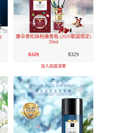
g
康朵香松絲柏擴香瓶 (2020聖誕限定)
50ml
329
329
加入追蹤清單