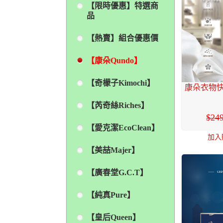
【限時優惠】特選商
品
【熱賣】組合優惠價
【康朵Qundo】
【奇檬子Kimochi】
康朵衣物快
【芮奇絲Riches】
24
【愛克潔EcoClean】
加入
【美喆Majer】
【廣春堂G.C.T】
【純真Pure】
【皇后Queen】