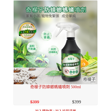
奇檬子防蟑螂螞蟻噴劑 500ml
399
399