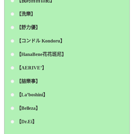
【我的白白日記】
【洗樂】
【舒力優】
【コンドル Kondoru】
【HanaBene花花班尼】
【AERIVE’】
【喆樂事】
【La’boshini】
【Belleza】
【Dr.Ei】