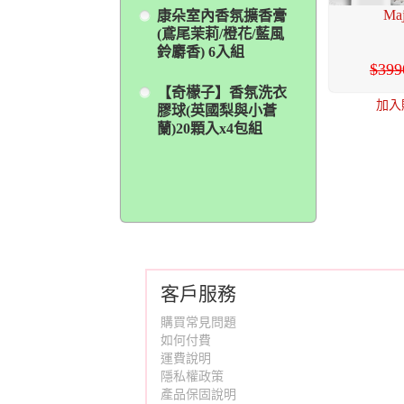
M
康朵室內香氛擴香膏
(鳶尾茉莉/橙花/藍風
鈴麝香) 6入組
399
【奇檬子】香氛洗衣
加入
膠球(英國梨與小蒼
蘭)20顆入x4包組
客戶服務
購買常見問題
如何付費
運費說明
隱私權政策
產品保固說明