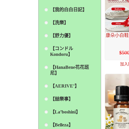
【我的白白日記】
【洗樂】
康朵小白鞋
【舒力優】
【コンドル
50
Kondoru】
加入
【HanaBene花花班
尼】
【AERIVE’】
【喆樂事】
【La’boshini】
【Belleza】