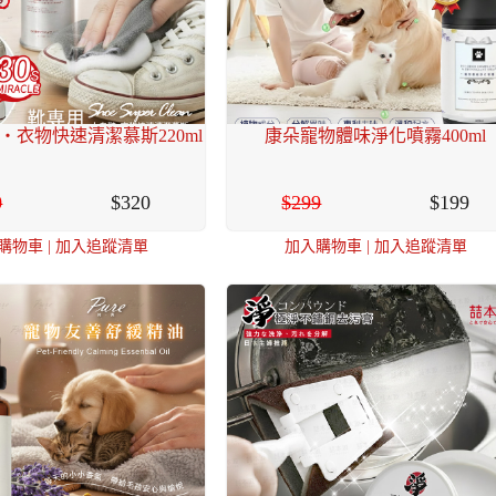
・衣物快速清潔慕斯220ml
康朵寵物體味淨化噴霧400ml
0
320
299
199
購物車
|
加入追蹤清單
加入購物車
|
加入追蹤清單