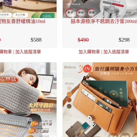
e 寵物友善舒緩精油10ml
喆本源極淨不銹鋼去汙膏200ml
0
588
490
298
購物車
|
加入追蹤清單
加入購物車
|
加入追蹤清單