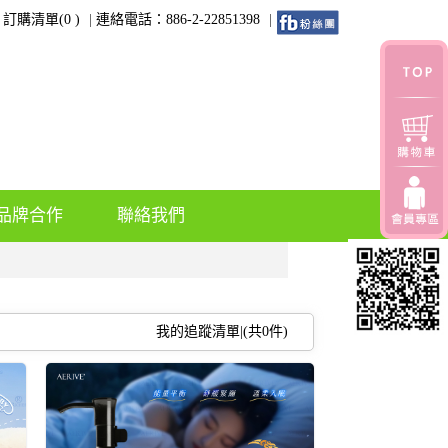
訂購清單(
0
)
連絡電話：886-2-22851398
品牌合作
聯絡我們
我的追蹤清單|(共
0
件)