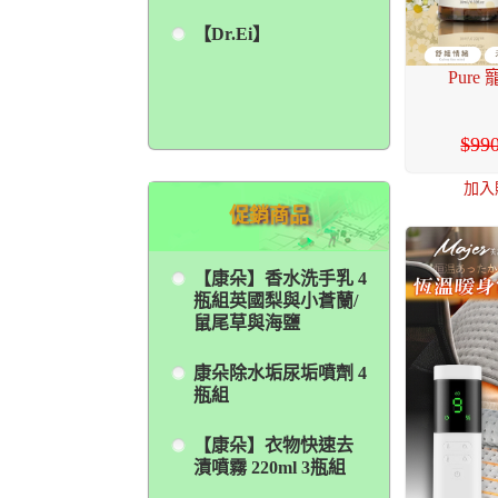
【Dr.Ei】
Pur
99
加入
促銷商品
【康朵】香水洗手乳 4
瓶組英國梨與小蒼蘭/
鼠尾草與海鹽
康朵除水垢尿垢噴劑 4
瓶組
【康朵】衣物快速去
漬噴霧 220ml 3瓶組