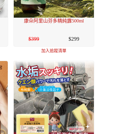
康朵阿里山芬多精純露500ml
399
299
加入追蹤清單