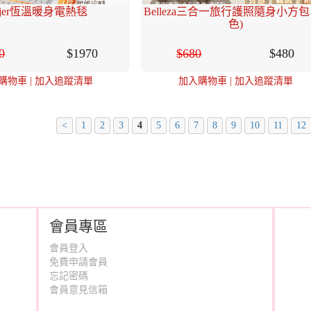
ajer恆溫暖身電熱毯
Belleza三合一旅行護照隨身小方包 
色)
0
1970
680
480
購物車
|
加入追蹤清單
加入購物車
|
加入追蹤清單
<
1
2
3
4
5
6
7
8
9
10
11
12
會員專區
會員登入
免費申請會員
忘記密碼
會員意見信箱