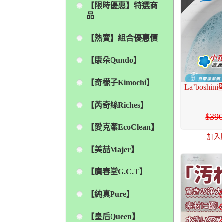
【限時優惠】特選商
品
【熱賣】組合優惠價
【康朵Qundo】
【奇檬子Kimochi】
La’bos
【芮奇絲Riches】
39
【愛克潔EcoClean】
加入
【美喆Majer】
【廣春堂G.C.T】
【純真Pure】
【皇后Queen】