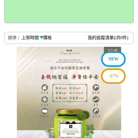
排序 |
上架時間
價格
我的追蹤清單|(共
0
件)
NEW
-17%