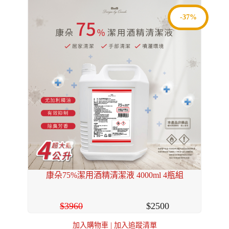
-37%
康朵75%潔用酒精清潔液 4000ml 4瓶組
3960
2500
加入購物車
|
加入追蹤清單