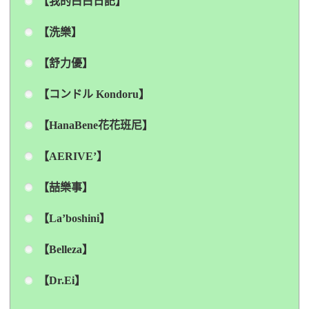
【我的白白日記】
【洗樂】
【舒力優】
【コンドル Kondoru】
【HanaBene花花班尼】
【AERIVE’】
【喆樂事】
【La’boshini】
【Belleza】
【Dr.Ei】