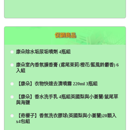
促銷商品
康朵除水垢尿垢噴劑 4瓶組
康朵室內香氛擴香膏 (鳶尾茉莉/橙花/藍風鈴麝香) 6
入組
【康朵】衣物快速去漬噴霧 220ml 3瓶組
【康朵】香水洗手乳 4瓶組英國梨與小蒼蘭/鼠尾草
與海鹽
【奇檬子】香氛洗衣膠球(英國梨與小蒼蘭)20顆入
x4包組