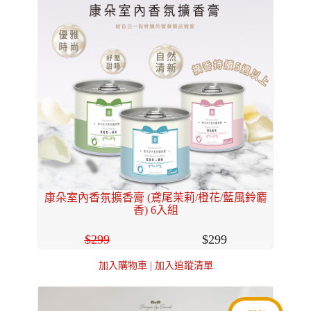
康朵室內香氛擴香膏 (鳶尾茉莉/橙花/藍風鈴麝
香) 6入組
299
299
加入購物車
|
加入追蹤清單