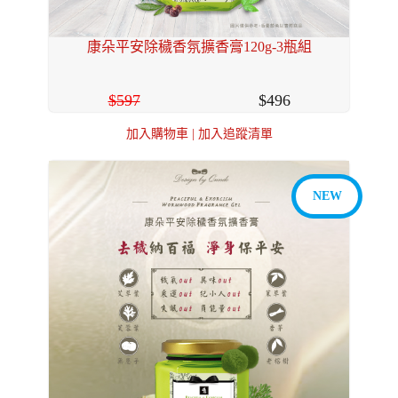
康朵平安除穢香氛擴香膏120g-3瓶組
597
496
加入購物車
|
加入追蹤清單
NEW