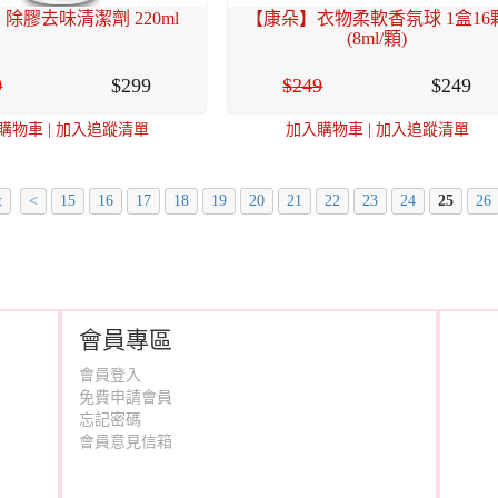
除膠去味清潔劑 220ml
【康朵】衣物柔軟香氛球 1盒16
(8ml/顆)
9
299
249
249
購物車
|
加入追蹤清單
加入購物車
|
加入追蹤清單
t
<
15
16
17
18
19
20
21
22
23
24
25
26
會員專區
會員登入
免費申請會員
忘記密碼
會員意見信箱