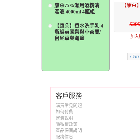
【康朵】
康朵75%潔用酒精清
潔液 4000ml 4瓶組
29
【康朵】香水洗手乳 4
瓶組英國梨與小蒼蘭/
加入
鼠尾草與海鹽
‹ Firs
客戶服務
購買常見問題
如何付費
運費說明
隱私權政策
產品保固說明
服務信息