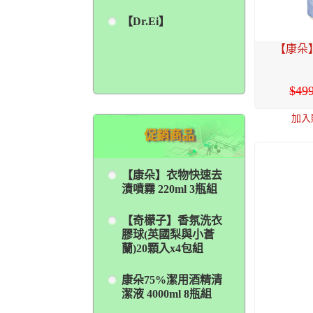
【Dr.Ei】
【康朵】
49
加入
促銷商品
【康朵】衣物快速去
漬噴霧 220ml 3瓶組
【奇檬子】香氛洗衣
膠球(英國梨與小蒼
蘭)20顆入x4包組
康朵75%潔用酒精清
潔液 4000ml 8瓶組