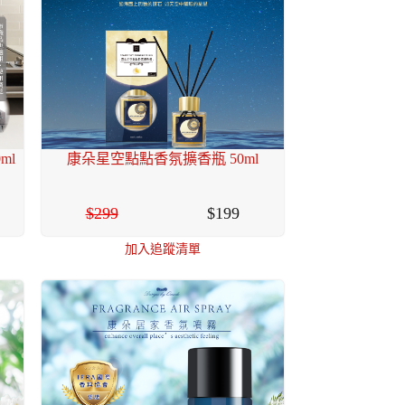
ml
康朵星空點點香氛擴香瓶 50ml
299
199
加入追蹤清單