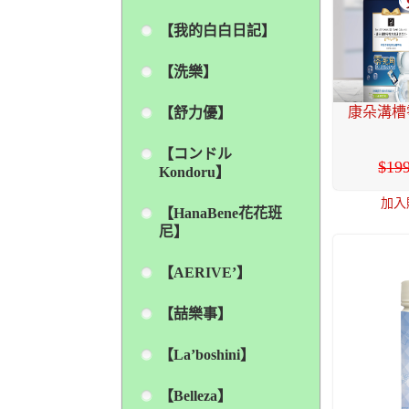
【我的白白日記】
【洗樂】
康朵溝槽零
【舒力優】
【コンドル
19
Kondoru】
加入
【HanaBene花花班
尼】
【AERIVE’】
【喆樂事】
【La’boshini】
【Belleza】