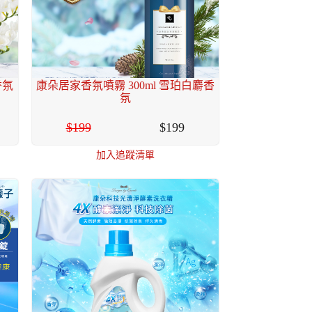
香氛
康朵居家香氛噴霧 300ml 雪珀白麝香
氛
199
199
加入追蹤清單