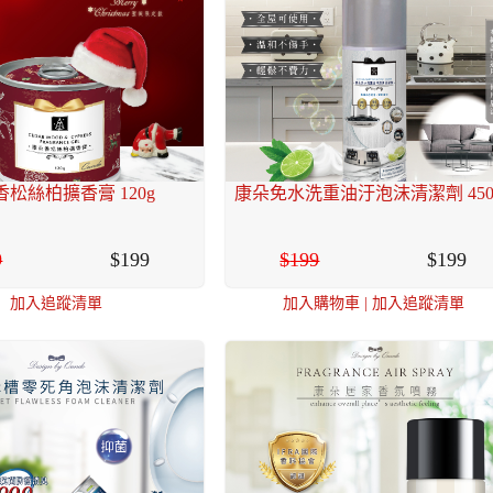
松絲柏擴香膏 120g
康朵免水洗重油汙泡沫清潔劑 450
9
199
199
199
加入追蹤清單
加入購物車
|
加入追蹤清單