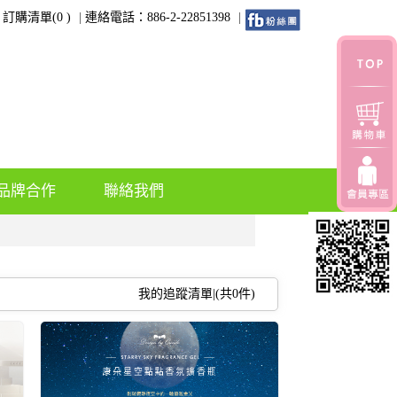
訂購清單(
0
)
連絡電話：886-2-22851398
品牌合作
聯絡我們
我的追蹤清單|(共
0
件)