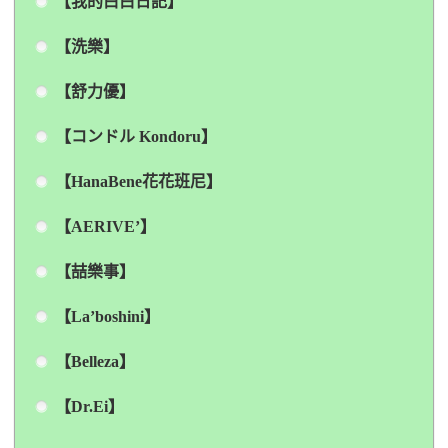
【我的白白日記】
【洗樂】
【舒力優】
【コンドル Kondoru】
【HanaBene花花班尼】
【AERIVE’】
【喆樂事】
【La’boshini】
【Belleza】
【Dr.Ei】