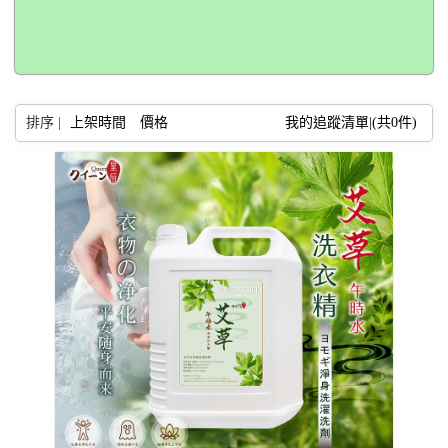
排序 |
上架時間
價格
我的追蹤清單|(共
0
件)