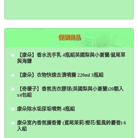
促銷商品
【康朵】香水洗手乳 4瓶組英國梨與小蒼蘭/鼠尾草
與海鹽
【康朵】衣物快速去漬噴霧 220ml 3瓶組
【奇檬子】香氛洗衣膠球(英國梨與小蒼蘭)20顆入
x4包組
康朵除水垢尿垢噴劑 4瓶組
康朵室內香氛擴香膏 (鳶尾茉莉/橙花/藍風鈴麝香) 6
入組