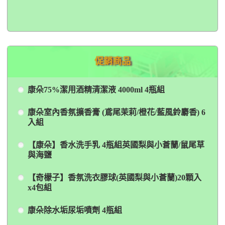
促銷商品
康朵75%潔用酒精清潔液 4000ml 4瓶組
康朵室內香氛擴香膏 (鳶尾茉莉/橙花/藍風鈴麝香) 6
入組
【康朵】香水洗手乳 4瓶組英國梨與小蒼蘭/鼠尾草
與海鹽
【奇檬子】香氛洗衣膠球(英國梨與小蒼蘭)20顆入
x4包組
康朵除水垢尿垢噴劑 4瓶組