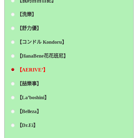
【我的白白日記】
【洗樂】
【舒力優】
【コンドル Kondoru】
【HanaBene花花班尼】
【AERIVE’】
【喆樂事】
【La’boshini】
【Belleza】
【Dr.Ei】