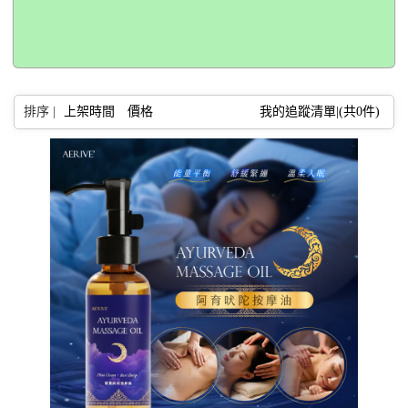
排序 |
上架時間
價格
我的追蹤清單|(共
0
件)