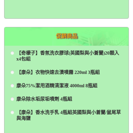
促銷商品
【奇檬子】香氛洗衣膠球(英國梨與小蒼蘭)20顆入
x4包組
【康朵】衣物快速去漬噴霧 220ml 3瓶組
康朵75%潔用酒精清潔液 4000ml 8瓶組
康朵除水垢尿垢噴劑 4瓶組
【康朵】香水洗手乳 4瓶組英國梨與小蒼蘭/鼠尾草
與海鹽