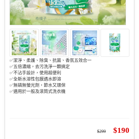
✅潔淨、柔護、除臭、抗菌、香氛五效合一
✅五倍濃縮，去污洗淨一顆搞定
✅不沾手設計，使用超便利
✅全新水溶性包膜遇水即溶
✅無磷無螢光劑，節水又環保
✅適用於一般及滾筒式洗衣機
190
299