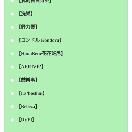
【我的白白日記】
【洗樂】
【舒力優】
【コンドル Kondoru】
【HanaBene花花班尼】
【AERIVE’】
【喆樂事】
【La’boshini】
【Belleza】
【Dr.Ei】