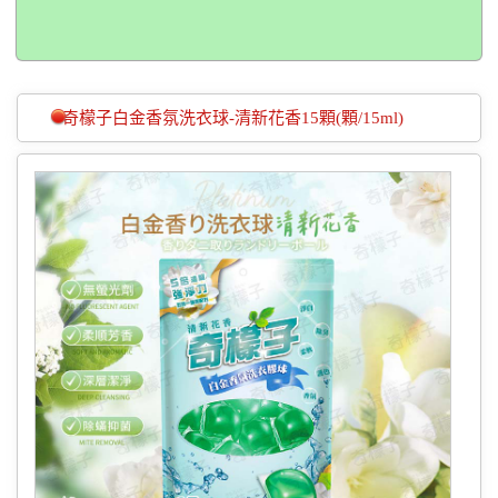
奇檬子白金香氛洗衣球-清新花香15顆(顆/15ml)