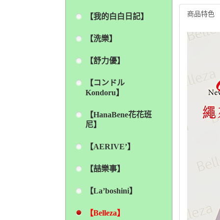
商品特色
【我的白白日記】
【洗樂】
【舒力優】
【コンドル
Kondoru】
【HanaBene花花班
尼】
【AERIVE’】
【喆樂事】
【La’boshini】
【Belleza】