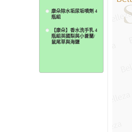
康朵除水垢尿垢噴劑 4
瓶組
【康朵】香水洗手乳 4
瓶組英國梨與小蒼蘭/
鼠尾草與海鹽