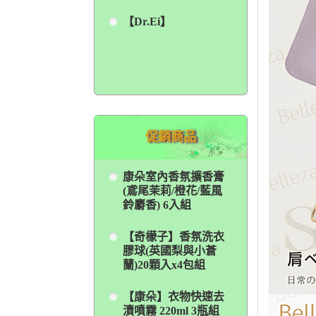
【Dr.Ei】
促銷商品
康朵室內香氛擴香膏
(鳶尾茉莉/橙花/藍風
鈴麝香) 6入組
【奇檬子】香氛洗衣
膠球(英國梨與小蒼
蘭)20顆入x4包組
【康朵】衣物快速去
漬噴霧 220ml 3瓶組