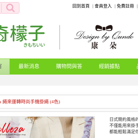
回到首頁
會員登入
免費註冊
(current)
窗
最新消息
購物問與答
經銷據點
】
eza 繩來運轉時尚手機掛繩 (4色)
日式簡約風格
不僅能用來掛
都能輕鬆滿足