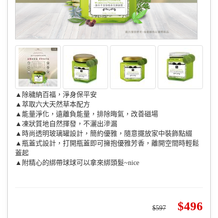
▲除穢納百福，淨身保平安
▲萃取六大天然草本配方
▲能量淨化，遠離負能量，排除晦氣，改善磁場
▲凍狀質地自然揮發，不灑出滲漏
▲時尚透明玻璃罐設計，簡約優雅，隨意擺放家中裝飾點綴
▲瓶蓋式設計，打開瓶蓋即可擁抱優雅芳香，離開空間時輕鬆
蓋起
▲附精心的綁帶球球可以拿來綁頭髮~nice
496
597