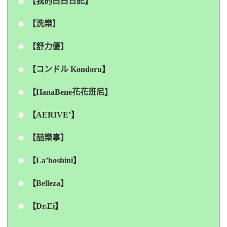
【我的白白日記】
【洗樂】
【舒力優】
【コンドル Kondoru】
【HanaBene花花班尼】
【AERIVE’】
【喆樂事】
【La’boshini】
【Belleza】
【Dr.Ei】