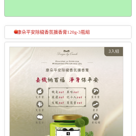
康朵平安除穢香氛擴香膏120g-3瓶組