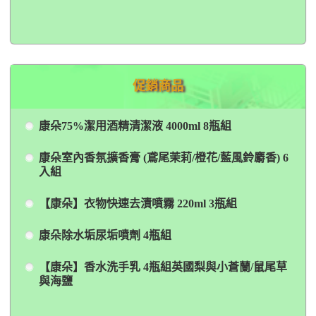
促銷商品
康朵75%潔用酒精清潔液 4000ml 8瓶組
康朵室內香氛擴香膏 (鳶尾茉莉/橙花/藍風鈴麝香) 6
入組
【康朵】衣物快速去漬噴霧 220ml 3瓶組
康朵除水垢尿垢噴劑 4瓶組
【康朵】香水洗手乳 4瓶組英國梨與小蒼蘭/鼠尾草
與海鹽