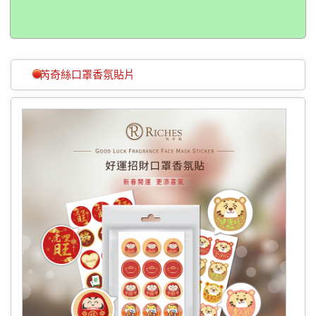
芮奇絲口罩香氛貼片