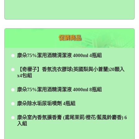
促銷商品
康朵75%潔用酒精清潔液 4000ml 4瓶組
【奇檬子】香氛洗衣膠球(英國梨與小蒼蘭)20顆入
x4包組
康朵75%潔用酒精清潔液 4000ml 8瓶組
康朵除水垢尿垢噴劑 4瓶組
康朵室內香氛擴香膏 (鳶尾茉莉/橙花/藍風鈴麝香) 6
入組