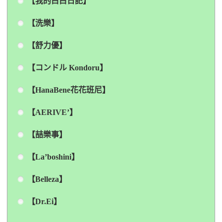
【我的白白日記】
【洗樂】
【舒力優】
【コンドル Kondoru】
【HanaBene花花班尼】
【AERIVE’】
【喆樂事】
【La’boshini】
【Belleza】
【Dr.Ei】