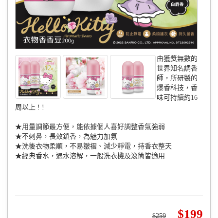
由獲獎無數的
世界知名調香
師，所研製的
爆香科技，香
味可持續約16
周以上 ! !
★用量調節最方便，能依據個人喜好調整香氣強弱
★不刺鼻，長效鎖香，為魅力加氛
★洗後衣物柔順，不易皺褶、減少靜電，持香衣整天
★經典香水，遇水溶解，一般洗衣機及滾筒皆適用
199
259