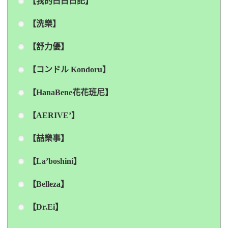
【我的白白日記】
【洗樂】
【舒力優】
【コンドル Kondoru】
【HanaBene花花班尼】
【AERIVE’】
【喆樂事】
【La’boshini】
【Belleza】
【Dr.Ei】