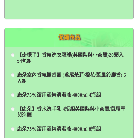
促銷商品
【奇檬子】香氛洗衣膠球(英國梨與小蒼蘭)20顆入
x4包組
康朵室內香氛擴香膏 (鳶尾茉莉/橙花/藍風鈴麝香) 6
入組
康朵75%潔用酒精清潔液 4000ml 4瓶組
【康朵】香水洗手乳 4瓶組英國梨與小蒼蘭/鼠尾草
與海鹽
康朵75%潔用酒精清潔液 4000ml 8瓶組