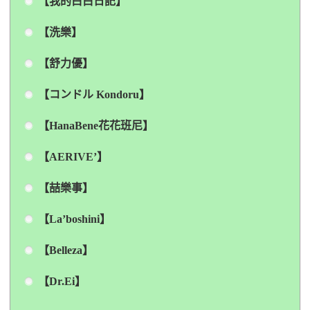
【我的白白日記】
【洗樂】
【舒力優】
【コンドル Kondoru】
【HanaBene花花班尼】
【AERIVE’】
【喆樂事】
【La’boshini】
【Belleza】
【Dr.Ei】