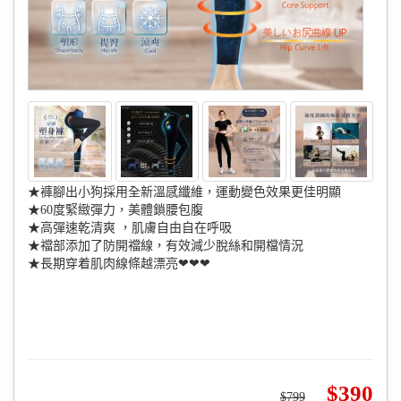
★褲腳出小狗採用全新溫感纖維，運動變色效果更佳明顯
★60度緊緻彈力，美體鎖腰包腹
★高彈速乾清爽 ，肌膚自由自在呼吸
★襠部添加了防開襠線，有效減少脫絲和開檔情況
★長期穿着肌肉線條越漂亮❤❤❤
390
799