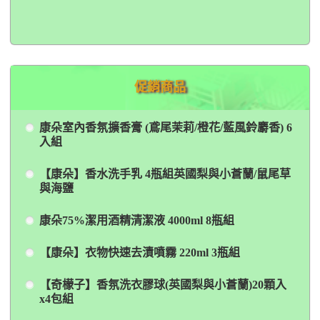
促銷商品
康朵室內香氛擴香膏 (鳶尾茉莉/橙花/藍風鈴麝香) 6
入組
【康朵】香水洗手乳 4瓶組英國梨與小蒼蘭/鼠尾草
與海鹽
康朵75%潔用酒精清潔液 4000ml 8瓶組
【康朵】衣物快速去漬噴霧 220ml 3瓶組
【奇檬子】香氛洗衣膠球(英國梨與小蒼蘭)20顆入
x4包組