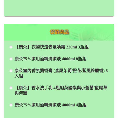
促銷商品
【康朵】衣物快速去漬噴霧 220ml 3瓶組
康朵75%潔用酒精清潔液 4000ml 8瓶組
康朵室內香氛擴香膏 (鳶尾茉莉/橙花/藍風鈴麝香) 6
入組
【康朵】香水洗手乳 4瓶組英國梨與小蒼蘭/鼠尾草
與海鹽
康朵75%潔用酒精清潔液 4000ml 4瓶組