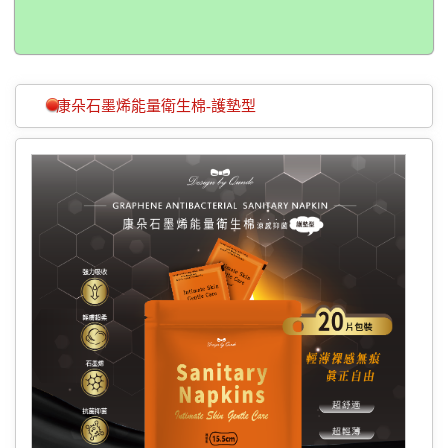
康朵石墨烯能量衛生棉-護墊型