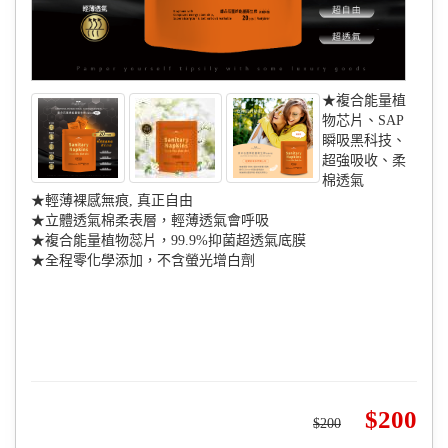
★複合能量植
物芯片、SAP
瞬吸黑科技、
超強吸收、柔
棉透氣
★輕薄裸感無痕, 真正自由
★立體透氣棉柔表層，輕薄透氣會呼吸
★複合能量植物蕊片，99.9%抑菌超透氣底膜
★全程零化學添加，不含螢光增白劑
200
200