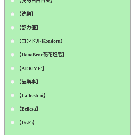
【我的白白日記】
【洗樂】
【舒力優】
【コンドル Kondoru】
【HanaBene花花班尼】
【AERIVE’】
【喆樂事】
【La’boshini】
【Belleza】
【Dr.Ei】