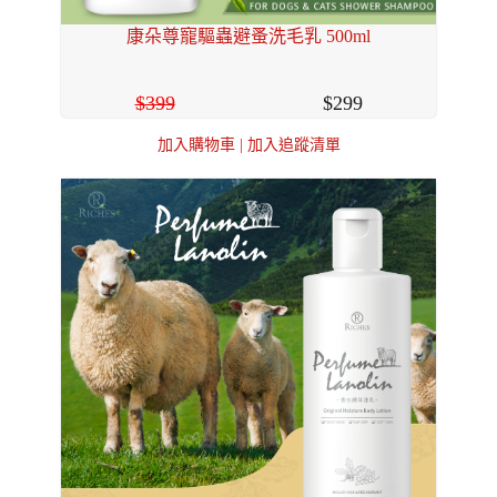
康朵尊寵驅蟲避蚤洗毛乳 500ml
399
299
加入購物車
|
加入追蹤清單