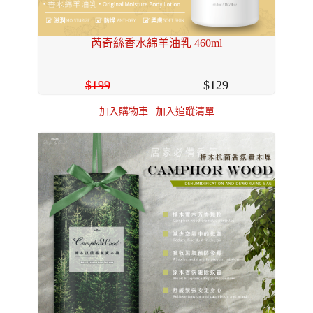
芮奇絲香水綿羊油乳 460ml
199
129
加入購物車
|
加入追蹤清單