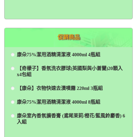
促銷商品
康朵75%潔用酒精清潔液 4000ml 4瓶組
【奇檬子】香氛洗衣膠球(英國梨與小蒼蘭)20顆入
x4包組
【康朵】衣物快速去漬噴霧 220ml 3瓶組
康朵75%潔用酒精清潔液 4000ml 8瓶組
康朵室內香氛擴香膏 (鳶尾茉莉/橙花/藍風鈴麝香) 6
入組