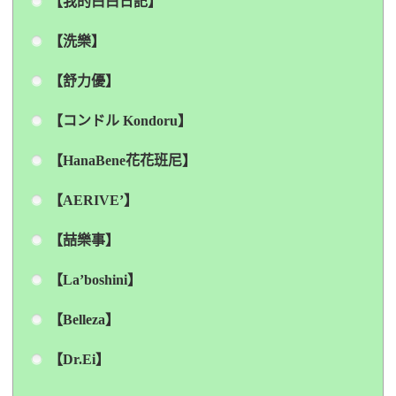
【我的白白日記】
【洗樂】
【舒力優】
【コンドル Kondoru】
【HanaBene花花班尼】
【AERIVE’】
【喆樂事】
【La’boshini】
【Belleza】
【Dr.Ei】