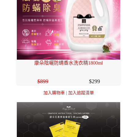
康朵陰曬防螨香水洗衣精1800ml
899
299
加入購物車
|
加入追蹤清單