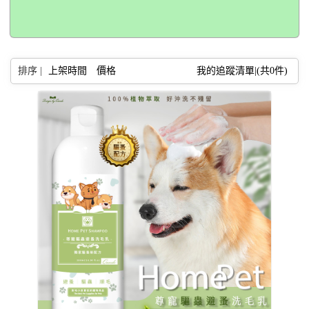
排序 |
上架時間
價格
我的追蹤清單|(共
0
件)