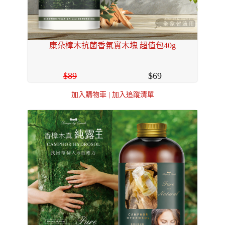
康朵樟木抗菌香氛實木塊 超值包40g
89
69
加入購物車
|
加入追蹤清單